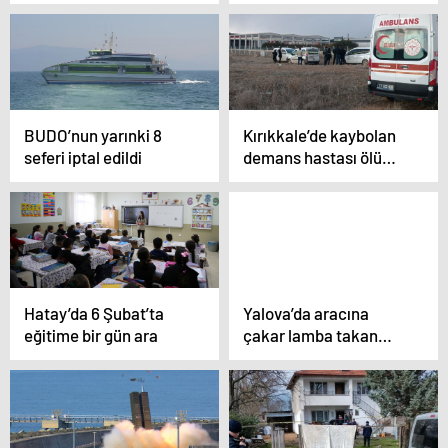
BUDO’nun yarınki 8
Kırıkkale’de kaybolan
seferi iptal edildi
demans hastası ölü
bulundu
Hatay’da 6 Şubat’ta
Yalova’da aracına
eğitime bir gün ara
çakar lamba takan
sürücüye 138 bin lira
ceza