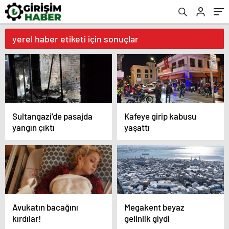
yerel haber etiketi için sonuçlar
Sultangazi’de pasajda
Kafeye girip kabusu
yangın çıktı
yaşattı
Avukatın bacağını
Megakent beyaz
kırdılar!
gelinlik giydi