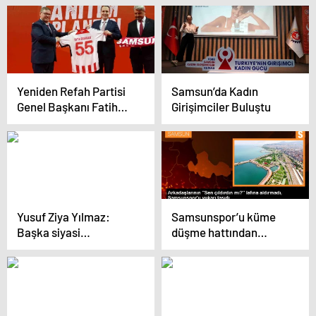
Yeniden Refah Partisi
Samsun’da Kadın
Genel Başkanı Fatih
Girişimciler Buluştu
Erbakan: Türkiye’nin
en hızlı büyüyen siyasi
partisiyiz
Yusuf Ziya Yılmaz:
Samsunspor’u küme
Başka siyasi
düşme hattından
hareketlerin
uzaklaştıran Gisdol
incinmişlikleri
kullanması hoş değil