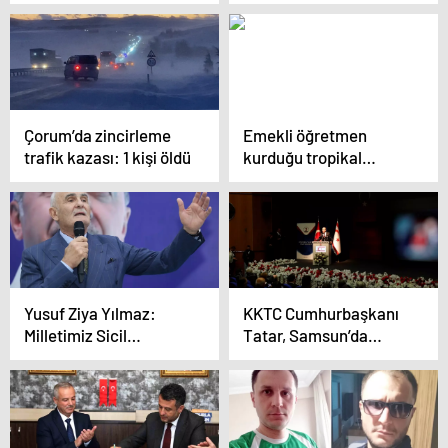
sırtından bıçakladı!
Tutuklandı
Çorum’da zincirleme
Emekli öğretmen
trafik kazası: 1 kişi öldü
kurduğu tropikal
bahçede 200 çeşit
meyve yetiştiriyor
Yusuf Ziya Yılmaz:
KKTC Cumhurbaşkanı
Milletimiz Sicil
Tatar, Samsun’da
Amirimiz
konferansta konuştu
Açıklaması