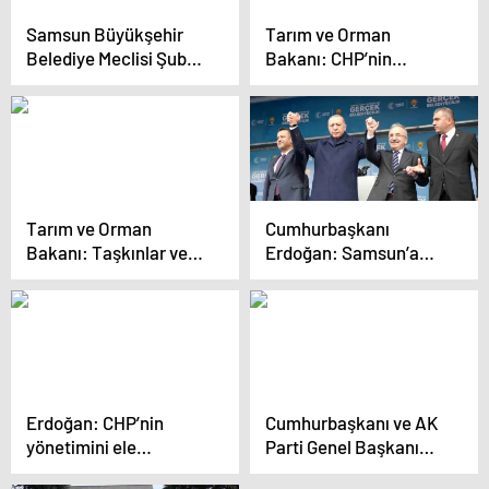
Samsun Büyükşehir
Tarım ve Orman
Belediye Meclisi Şubat
Bakanı: CHP’nin
Ayı Toplantısında 55
yönettiği belediyelerde
Gündem Maddesi
‘Fetret Devri’ sona
Karara Bağlandı
erecek
Tarım ve Orman
Cumhurbaşkanı
Bakanı: Taşkınlar ve
Erdoğan: Samsun’a
depremler en fazla can
son 21 yılda 181 milyar
ve mal kaybına sebep
TL kamu yatırımı
olan afetler
yapıldı
Erdoğan: CHP’nin
Cumhurbaşkanı ve AK
yönetimini ele
Parti Genel Başkanı
geçirmek tek
Erdoğan, Samsun