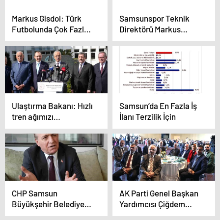
Markus Gisdol: Türk
Samsunspor Teknik
Futbolunda Çok Fazla
Direktörü Markus
Teknik Direktör
Gisdol: Ligde kalmak
Değişikliği Olması
en büyük hedefimiz
Doğru Değil
Ulaştırma Bakanı: Hızlı
Samsun’da En Fazla İş
tren ağımızı
İlanı Terzilik İçin
Karadeniz’e
ulaştıracağız
CHP Samsun
AK Parti Genel Başkan
Büyükşehir Belediye
Yardımcısı Çiğdem
Başkan Adayı Cevat
Karaaslan: