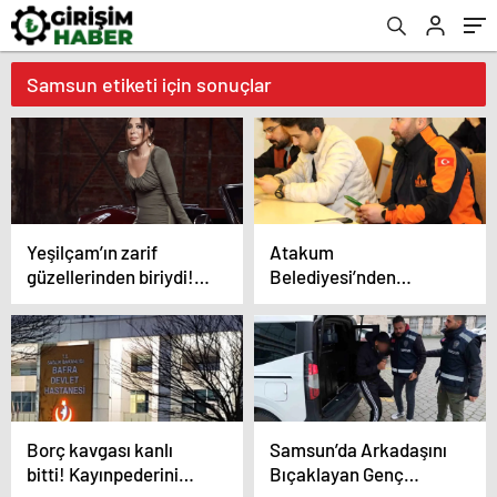
Samsun etiketi için sonuçlar
Yeşilçam’ın zarif
Atakum
güzellerinden biriydi!
Belediyesi’nden
Yaşsız star Nebahat
Personeline İlk Yardım
Çehre’nin hayatıyla
Eğitimi
ilgili bilinmeyenler!
Henüz 15 yaşında…
Borç kavgası kanlı
Samsun’da Arkadaşını
bitti! Kayınpederini
Bıçaklayan Genç