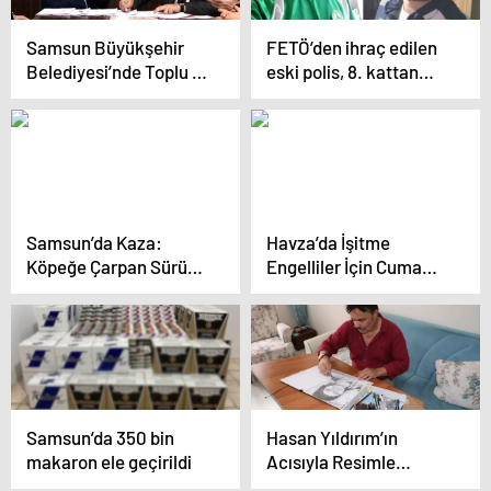
Samsun Büyükşehir
FETÖ’den ihraç edilen
Belediyesi’nde Toplu İş
eski polis, 8. kattan
Sözleşmeleri İmzalandı
atlayarak intihar etti
Samsun’da Kaza:
Havza’da İşitme
Köpeğe Çarpan Sürücü
Engelliler İçin Cuma
Yaralandı
Hutbesi İşaret Diliyle
Aktarıldı
Samsun’da 350 bin
Hasan Yıldırım’ın
makaron ele geçirildi
Acısıyla Resimle
Mücadele