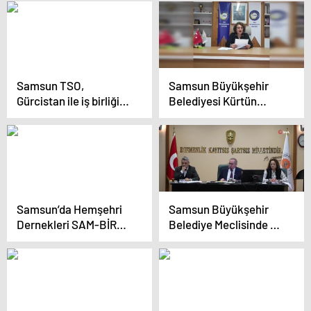
Öncü’den Projeler
Şehirlerimiz kendi
hedeflerini
gerçekleştirmeden
ulusal hedefe ulaşmak
mümkün değil
Samsun TSO,
Samsun Büyükşehir
Gürcistan ile iş birliğini
Belediyesi Kürtün
artırmak için Batum’a
vadisindeki tarım
çalışma gezisi
arazilerini imara açtı
düzenledi
Samsun’da Hemşehri
Samsun Büyükşehir
Dernekleri SAM-BİR
Belediye Meclisinde 55
Platformu Altında Bir
madde karara bağlandı
Araya Geldi