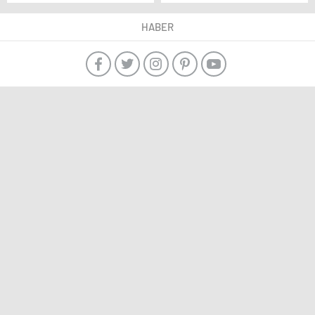
Galatasaray maçını
Samsunspor’u 2-0
kazanırsak
mağlup etti
HABER
oyuncularımızın
özgüveni artacak