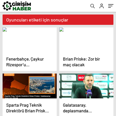
Oyuncuları etiketi için sonuçlar
Fenerbahçe, Çaykur
Brian Priske: Zor bir
Rizespor’u
maç olacak
deplasmanda mağlup
etti
Sparta Prag Teknik
Galatasaray,
Direktörü Brian Priske:
deplasmanda