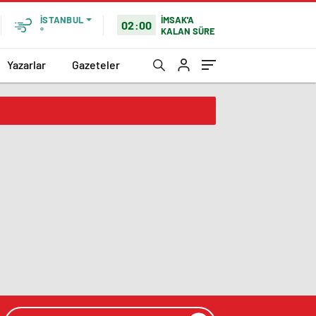
İMSAK'A
İSTANBUL
02:00
KALAN SÜRE
°
Yazarlar
Gazeteler