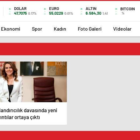
DOLAR
EURO
ALTIN
BITCOIN
47,7075
55,0229
6.584,30
%
0.17%
0.01%
1,41
Ekonomi
Spor
Kadın
Foto Galeri
Videolar
andırıcılık davasında yeni
ıntılar ortaya çıktı