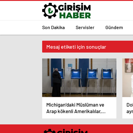
Son Dakika
Servisler
Gündem
Mesaj etiketi için sonuçlar
Michigan’daki Müslüman ve
Dol
Arap kökenli Amerikalılar,
ayr
Biden’ın kaybetmesi için
‘kararsız oy’ kullanmaya
çağırıyor