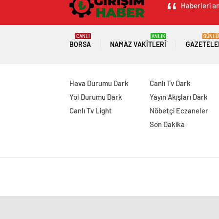
Haberleri an
CANLI
ANLIK
GÜNLÜ
BORSA
NAMAZ VAKITLERI
GAZETELE
Hava Durumu Dark
Canlı Tv Dark
Yol Durumu Dark
Yayın Akışları Dark
Canlı Tv Light
Nöbetçi Eczaneler
Son Dakika