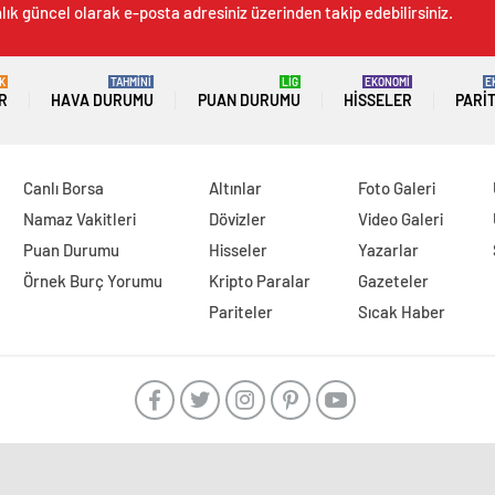
lık güncel olarak e-posta adresiniz üzerinden takip edebilirsiniz.
K
TAHMİNİ
LİG
EKONOMİ
E
R
HAVA DURUMU
PUAN DURUMU
HISSELER
PARI
Canlı Borsa
Altınlar
Foto Galeri
Namaz Vakitleri
Dövizler
Video Galeri
Puan Durumu
Hisseler
Yazarlar
Örnek Burç Yorumu
Kripto Paralar
Gazeteler
Pariteler
Sıcak Haber