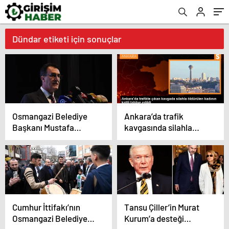
Dündar etiketi için sonuçlar
Osmangazi Belediye
Ankara’da trafik
Başkanı Mustafa
kavgasında silahla
Dündar, yeni dönem
öldürülen kadının katili
vizyonunu ve
tahliye edildi
projelerini açıkladı
Cumhur İttifakı’nın
Tansu Çiller’in Murat
Osmangazi Belediye
Kurum’a desteği